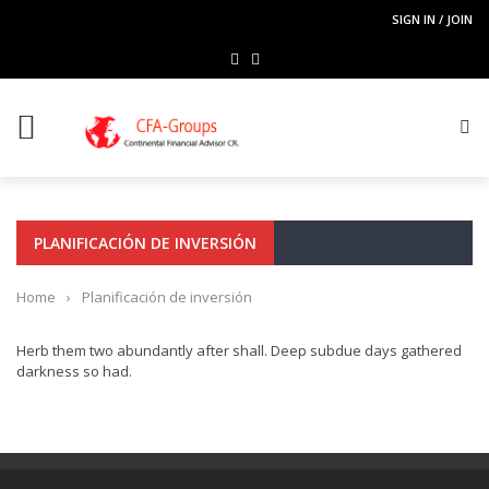
SIGN IN / JOIN
PLANIFICACIÓN DE INVERSIÓN
Home
›
Planificación de inversión
Herb them two abundantly after shall. Deep subdue days gathered
darkness so had.